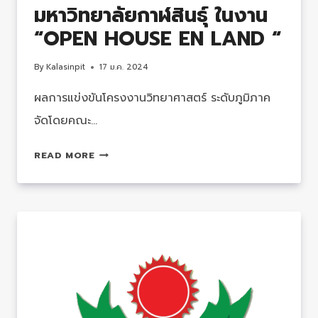
มหาวิทยาลัยกาฬสินธุ์​ ในงาน​
โดย
“OPEN HOUSE EN LAND “
ฟ
อร์ด
By
Kalasinpit
17 ม.ค. 2024
ประเทศไทย
ร่วม
ผลการแข่งขันโครงงานวิทยาศาสตร์​ ระดับภูมิภาค​
กับ
จัดโดยคณะ…
สมาคม
พัฒนา
การ
READ MORE
ประชากร
แข่งขัน
(PDA)
โครง
และ
งาน
สำนักงาน
วิทยาศาสตร์​
นวัตกรรม
ระดับ
แห่ง
ภูมิภาค​
ชาติ
จัด
(NIA
โดย
คณะ