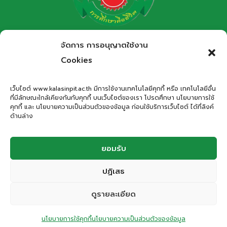
จาก​
GLOBE​
INTERNATIONAL
โรงเรียนกาฬสินธุ์พิทยาสรรพ์
จัดการ การอนุญาตใช้งาน
VIRTUAL
สำนักงานเขตพื้นที่การศึกษามัธยมศึกษากาฬสินธุ์
SCIENCE
Cookies
Kalasinpittayasan School
SYMPOSIUM
2023
เว็บไซต์ www.kalasinpit.ac.th มีการใช้งานเทคโนโลยีคุกกี้ หรือ เทคโนโลยีอื่น
ได้
ที่มีลักษณะใกล้เคียงกันกับคุกกี้ บนเว็บไซต์ของเรา โปรดศึกษา นโยบายการใช้
ที่อยู่
: เลขที่ 66 ถนนอรรถเปศล ตำบลกาฬสินธุ์ อำเภอเมือง
คุกกี้ และ นโยบายความเป็นส่วนตัวของข้อมูล ก่อนใช้บริการเว็บไซต์ ได้ที่ลิงค์
รับ
กาฬสินธุ์ จังหวัดกาฬสินธุ์ 46000
ด้านล่าง
การ
โทรศัพท์
: 043-811278
สนับสนุน
Email
:
office.kps@kalasinpit.ac.th
จาก​
ยอมรับ
NASA
ปฏิเสธ
© 2026 โรงเรียนกาฬสินธุ์พิทยาสรรพ์
ดูรายละเอียด
ติดต่อสอบถาม
Privacy Policy | Cookies Policy | Terms and Conditions | Website
นโยบายการใช้คุกกี้
นโยบายความเป็นส่วนตัวของข้อมูล
Accessibility