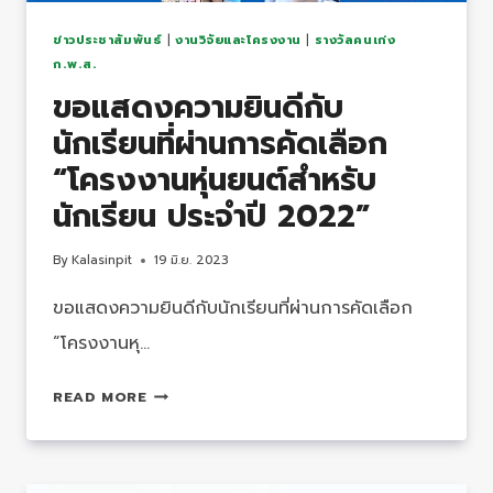
‘นวัต
กร
ข่าวประชาสัมพันธ์
|
งานวิจัยและโครงงาน
|
รางวัลคนเก่ง
พลัง
ก.พ.ส.
บวก+’
ขอแสดงความยินดีกับ
ต้นแบบ
นักเรียนที่ผ่านการคัดเลือก
เครื่อง
ตาก
“โครงงานหุ่นยนต์สำหรับ
ข้าว
นักเรียน ประจำปี 2022”
ประหยัด
พลังงาน
By
Kalasinpit
19 มิ.ย. 2023
จาก
สถาบัน
ขอแสดงความยินดีกับนักเรียนที่ผ่านการคัดเลือก
โรงเรียน
“โครงงานหุ…
กาฬสินธุ์
พิทยา
ขอ
READ MORE
สรรพ์
แสดง
ความ
ยินดี