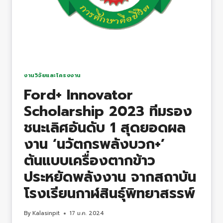
วิศวกรรมศาสตร์​
มหาวิทยาลัย
กาฬสินธุ์​
ใน
งาน​
“OPEN
งานวิจัยและโครงงาน
HOUSE
Ford+ Innovator
EN
Scholarship 2023 ทีมรอง
LAND
“
ชนะเลิศอันดับ 1 สุดยอดผล
งาน ‘นวัตกรพลังบวก+’
ต้นแบบเครื่องตากข้าว
ประหยัดพลังงาน จากสถาบัน
โรงเรียนกาฬสินธุ์พิทยาสรรพ์
By
Kalasinpit
17 ม.ค. 2024