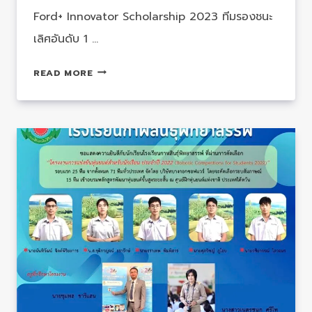
Ford+ Innovator Scholarship 2023 ทีมรองชนะ
เลิศอันดับ 1 …
FORD+
READ MORE
INNOVATOR
SCHOLARSHIP
2023
ทีม
รอง
ชนะ
เลิศ
อันดับ
1
สุด
ยอด
ผล
งาน