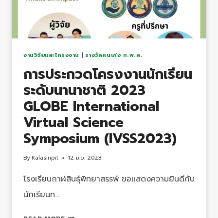
การ
ประกวด
โครงการ
ของ
นัก
งานวิจัยและโครงงาน
|
รางวัลคนเก่ง ก.พ.ส.
วิทยาศาสตร์
การประกวดโครงงานนักเรียน
รุ่น
ระดับนานาชาติ 2023
เยาว์
ครั้ง
GLOBE International
ที่
Virtual Science
25
Symposium (IVSS2023)
By
Kalasinpit
12 มิ.ย. 2023
โรงเรียนกาฬสินธุ์พิทยาสรรพ์ ขอแสดงความยินดีกับ
นักเรียนท…
การ