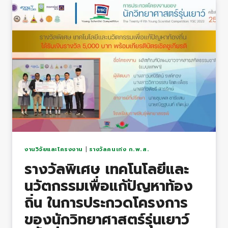
กับ
นักเรียน
ที่
ผ่าน
การ
คัด
เลือก
“โครง
งาน
หุ่น
ยนต์
สำหรับ
งานวิจัยและโครงงาน
|
รางวัลคนเก่ง ก.พ.ส.
นักเรียน
รางวัลพิเศษ เทคโนโลยีและ
ประจำ
นวัตกรรมเพื่อแก้ปัญหาท้อง
ปี
2022”
ถิ่น ในการประกวดโครงการ
ของนักวิทยาศาสตร์รุ่นเยาว์