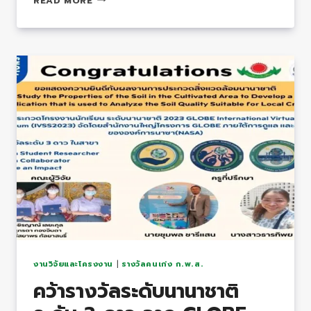
READ MORE
ประกวด
โครง
งาน
นักเรียน
ระดับ
นานาชาติ
2023
GLOBE
INTERNATIONAL
VIRTUAL
SCIENCE
SYMPOSIUM
(IVSS2023)
งานวิจัยและโครงงาน
|
รางวัลคนเก่ง ก.พ.ส.
คว้ารางวัล​ระดับนานาชาติ​