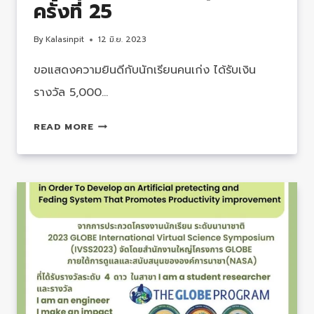
ครั้งที่ 25
By
Kalasinpit
12 มิ.ย. 2023
ขอแสดงความยินดีกับนักเรียนคนเก่ง ได้รับเงิน
รางวัล 5,000…
รางวัล
READ MORE
พิเศษ
เทคโนโลยี
และ
นวัตกรรม
เพื่อ
แก้
ปัญหา
ท้อง
ถิ่น
ใน