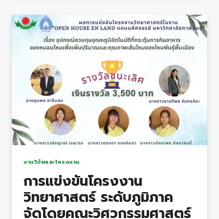
งาน
นวัตกรรม
สังคม
พลัง
บวก
+
เพื่อ
ยก
ระดับ
โลก
ให้
น่า
อยู่
งานวิจัยและโครงงาน
FORD+
การแข่งขันโครงงาน
INNOVATOR
วิทยาศาสตร์​ ระดับภูมิภาค​
SCHOLARSHIP
2023”
จัดโดยคณะวิศวกรรมศาสตร์​
จัด