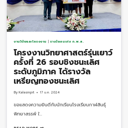
นิเทศ
ภายใน
ตาม
วง
จร
เดม
งานวิจัยและโครงงาน
|
รางวัลคนเก่ง ก.พ.ส.
มิ่ง
โครงงานวิทยาศาสตร์รุ่นเยาว์
(DEMING
ครั้งที่ 26 รอบชิงชนะเลิศ
CYCLE)
เพื่อ
ระดับภูมิภาค ได้รางวัล
ยก
เหรียญทองชนะเลิศ
ระดับ
การ
By
Kalasinpit
17 ม.ค. 2024
จัดการ
เรียน
ขอแสดงความยินดีกับนักเรียนโรงเรียนกาฬสินธุ์
รู้
พิทยาสรรพ์ ใ…
แบบ
ACTIVE
โครง
READ MORE