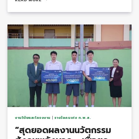
LEARNING
งาน
วิทยาศาสตร์
รุ่น
เยาว์
ครั้ง
ที่
26
รอบ
ชิง
ชนะ
เลิศ
ระดับ
ภูมิภาค
ได้
รางวัล
งานวิจัยและโครงงาน
|
รางวัลคนเก่ง ก.พ.ส.
เหรียญ
“สุดยอดผลงานนวัตกรรม
ทอง
ชนะ