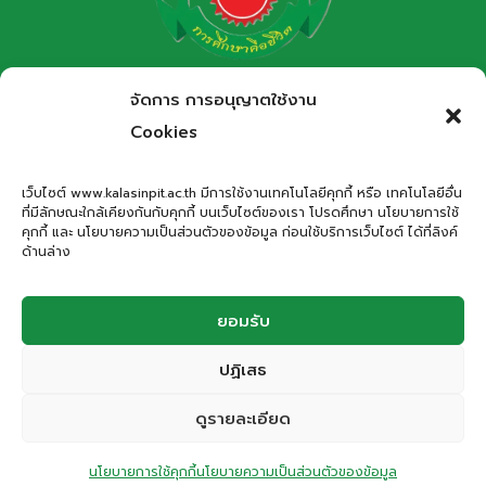
โรงเรียนกาฬสินธุ์พิทยาสรรพ์
จัดการ การอนุญาตใช้งาน
สำนักงานเขตพื้นที่การศึกษามัธยมศึกษากาฬสินธุ์
Cookies
Kalasinpittayasan School
เว็บไซต์ www.kalasinpit.ac.th มีการใช้งานเทคโนโลยีคุกกี้ หรือ เทคโนโลยีอื่น
ที่มีลักษณะใกล้เคียงกันกับคุกกี้ บนเว็บไซต์ของเรา โปรดศึกษา นโยบายการใช้
ที่อยู่
: เลขที่ 66 ถนนอรรถเปศล ตำบลกาฬสินธุ์ อำเภอเมือง
คุกกี้ และ นโยบายความเป็นส่วนตัวของข้อมูล ก่อนใช้บริการเว็บไซต์ ได้ที่ลิงค์
กาฬสินธุ์ จังหวัดกาฬสินธุ์ 46000
ด้านล่าง
โทรศัพท์
: 043-811278
Email
:
office.kps@kalasinpit.ac.th
ยอมรับ
ปฏิเสธ
© 2026 โรงเรียนกาฬสินธุ์พิทยาสรรพ์
ดูรายละเอียด
ติดต่อสอบถาม
Privacy Policy | Cookies Policy | Terms and Conditions | Website
นโยบายการใช้คุกกี้
นโยบายความเป็นส่วนตัวของข้อมูล
Accessibility