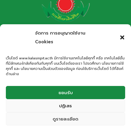
โรงเรียนกาฬสินธุ์พิทยาสรรพ์
จัดการ การอนุญาตใช้งาน
สำนักงานเขตพื้นที่การศึกษามัธยมศึกษากาฬสินธุ์
Cookies
Kalasinpittayasan School
เว็บไซต์ www.kalasinpit.ac.th มีการใช้งานเทคโนโลยีคุกกี้ หรือ เทคโนโลยีอื่น
ที่มีลักษณะใกล้เคียงกันกับคุกกี้ บนเว็บไซต์ของเรา โปรดศึกษา นโยบายการใช้
ที่อยู่
: เลขที่ 66 ถนนอรรถเปศล ตำบลกาฬสินธุ์ อำเภอเมือง
คุกกี้ และ นโยบายความเป็นส่วนตัวของข้อมูล ก่อนใช้บริการเว็บไซต์ ได้ที่ลิงค์
กาฬสินธุ์ จังหวัดกาฬสินธุ์ 46000
ด้านล่าง
โทรศัพท์
: 043-811278
Email
:
office.kps@kalasinpit.ac.th
ยอมรับ
ปฏิเสธ
© 2026 โรงเรียนกาฬสินธุ์พิทยาสรรพ์
ดูรายละเอียด
ติดต่อสอบถาม
Privacy Policy | Cookies Policy | Terms and Conditions | Website