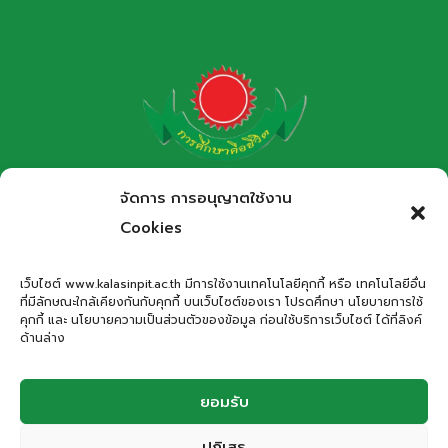
โรงเรียนกาฬสินธุ์พิทยาสรรพ์
จัดการ การอนุญาตใช้งาน
สำนักงานเขตพื้นที่การศึกษามัธยมศึกษากาฬสินธุ์
Cookies
Kalasinpittayasan School
เว็บไซต์ www.kalasinpit.ac.th มีการใช้งานเทคโนโลยีคุกกี้ หรือ เทคโนโลยีอื่น
ที่มีลักษณะใกล้เคียงกันกับคุกกี้ บนเว็บไซต์ของเรา โปรดศึกษา นโยบายการใช้
ที่อยู่
: เลขที่ 66 ถนนอรรถเปศล ตำบลกาฬสินธุ์ อำเภอเมือง
คุกกี้ และ นโยบายความเป็นส่วนตัวของข้อมูล ก่อนใช้บริการเว็บไซต์ ได้ที่ลิงค์
กาฬสินธุ์ จังหวัดกาฬสินธุ์ 46000
ด้านล่าง
โทรศัพท์
: 043-811278
Email
:
office.kps@kalasinpit.ac.th
ยอมรับ
ปฏิเสธ