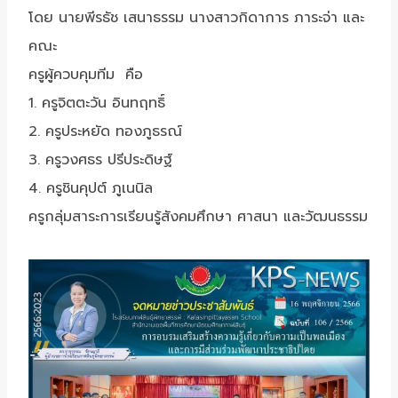
โดย นายพีรธัช เสนาธรรม นางสาวกิดาการ ภาระจ่า และ
คณะ
ครูผู้ควบคุมทีม คือ
1. ครูจิตตะวัน อินทฤทธิ์
2. ครูประหยัด ทองภูธรณ์
3. ครูวงศธร ปรีประดิษฐ์
4. ครูชินคุปต์ ภูเนนิล
ครูกลุ่มสาระการเรียนรู้สังคมศึกษา ศาสนา และวัฒนธรรม