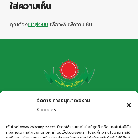
ใส่ความเห็น
คุณต้อง
เข้าสู่ระบบ
เพื่อจะพิมพ์ความเห็น
โรงเรียนกาฬสินธุ์พิทยาสรรพ์
จัดการ การอนุญาตใช้งาน
สำนักงานเขตพื้นที่การศึกษามัธยมศึกษากาฬสินธุ์
Cookies
Kalasinpittayasan School
เว็บไซต์ www.kalasinpit.ac.th มีการใช้งานเทคโนโลยีคุกกี้ หรือ เทคโนโลยีอื่น
ที่มีลักษณะใกล้เคียงกันกับคุกกี้ บนเว็บไซต์ของเรา โปรดศึกษา นโยบายการใช้
ที่อยู่
: เลขที่ 66 ถนนอรรถเปศล ตำบลกาฬสินธุ์ อำเภอเมือง