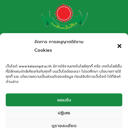
โรงเรียนกาฬสินธุ์พิทยาสรรพ์
จัดการ การอนุญาตใช้งาน
สำนักงานเขตพื้นที่การศึกษามัธยมศึกษากาฬสินธุ์
Cookies
Kalasinpittayasan School
เว็บไซต์ www.kalasinpit.ac.th มีการใช้งานเทคโนโลยีคุกกี้ หรือ เทคโนโลยีอื่น
ที่มีลักษณะใกล้เคียงกันกับคุกกี้ บนเว็บไซต์ของเรา โปรดศึกษา นโยบายการใช้
ที่อยู่
: เลขที่ 66 ถนนอรรถเปศล ตำบลกาฬสินธุ์ อำเภอเมือง
คุกกี้ และ นโยบายความเป็นส่วนตัวของข้อมูล ก่อนใช้บริการเว็บไซต์ ได้ที่ลิงค์
กาฬสินธุ์ จังหวัดกาฬสินธุ์ 46000
ด้านล่าง
โทรศัพท์
: 043-811278
Email
:
office.kps@kalasinpit.ac.th
ยอมรับ
ปฏิเสธ
© 2026 โรงเรียนกาฬสินธุ์พิทยาสรรพ์
ดูรายละเอียด