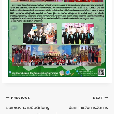
แนะแนว
PREVIOUS
NEXT
เรื่อง
ขอแสดงความยินดีกับครู
ประกาศแจ้งการจัดการ