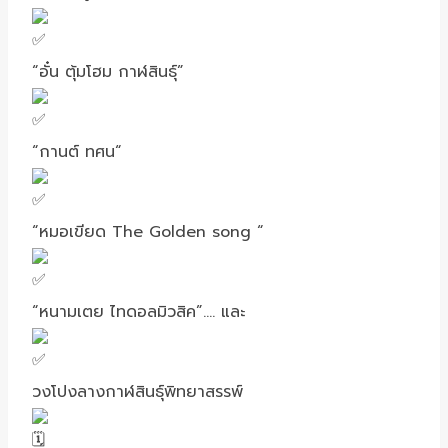
“อั๋น ตุ้มโฮม กาฬสินธุ์”
“กานต์ ทศน“
“หมอเขียด The Golden song “
“หนามเตย ไทดอลมิวสิค”…. และ
วงโปงลางกาฬสินธุ์พิทยาสรรพ์