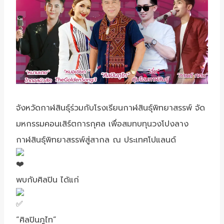
จังหวัดกาฬสินธุ์ร่วมกับโรงเรียนกาฬสินธุ์พิทยาสรรพ์ จัด
มหกรรมคอนเสิร์ตการกุศล เพื่อสมทบทุนวงโปงลาง
กาฬสินธุ์พิทยาสรรพ์สู่สากล ณ ประเทศโปแลนด์
พบกับศิลปิน ได้แก่
“ศิลปินภูไท”