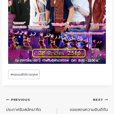
Post
#
คอนเสริต์การกุศล
Tags:
แนะแนว
PREVIOUS
NEXT
เรื่อง
ประกาศรับสมัคร/คัด
ขอแสดงความยินดีกับ