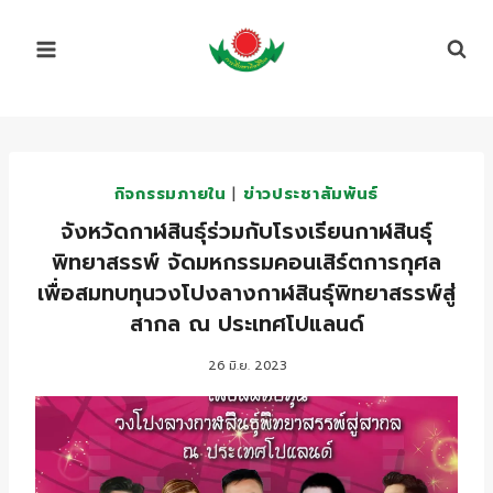
Skip
to
content
กิจกรรมภายใน
|
ข่าวประชาสัมพันธ์
จังหวัดกาฬสินธุ์ร่วมกับโรงเรียนกาฬสินธุ์
พิทยาสรรพ์ จัดมหกรรมคอนเสิร์ตการกุศล
เพื่อสมทบทุนวงโปงลางกาฬสินธุ์พิทยาสรรพ์สู่
สากล ณ ประเทศโปแลนด์
26 มิ.ย. 2023