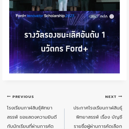
แนะแนว
PREVIOUS
NEXT
เรื่อง
โรงเรียนกาฬสินธุ์พิทยา
ประกาศโรงเรียนกาฬสินธุ์
สรรพ์ ขอแสดงความยินดี
พิทยาสรรพ์ เรื่อง บัญชี
กับนักเรียนที่ผ่านการคัด
รายชื่อผู้ผ่านการคัดเลือก