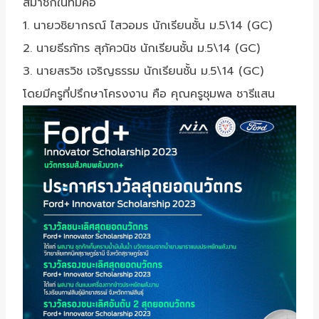
สมาชิกในทีมคือ
1. นายวชิยากรณ์ ไสวอมร นักเรียนชั้น ม.5\14 (GC)
2. นายธีรภัทร สุภัควนิช นักเรียนชั้น ม.5\14 (GC)
3. นายสรวิช เจริญธรรม นักเรียนชั้น ม.5\14 (GC)
โดยมีครูที่ปรึกษาโครงงาน คือ คุณครูชุมพล ชารีแสน