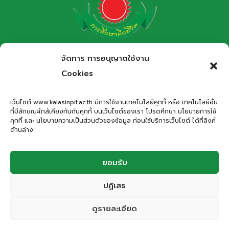
โรงเรียนกาฬสินธุ์พิทยาสรรพ์
จัดการ การอนุญาตใช้งาน
สำนักงานเขตพื้นที่การศึกษามัธยมศึกษากาฬสินธุ์
Cookies
Kalasinpittayasan School
เว็บไซต์ www.kalasinpit.ac.th มีการใช้งานเทคโนโลยีคุกกี้ หรือ เทคโนโลยีอื่น
ที่มีลักษณะใกล้เคียงกันกับคุกกี้ บนเว็บไซต์ของเรา โปรดศึกษา นโยบายการใช้
ที่อยู่
: เลขที่ 66 ถนนอรรถเปศล ตำบลกาฬสินธุ์ อำเภอเมือง
คุกกี้ และ นโยบายความเป็นส่วนตัวของข้อมูล ก่อนใช้บริการเว็บไซต์ ได้ที่ลิงค์
กาฬสินธุ์ จังหวัดกาฬสินธุ์ 46000
ด้านล่าง
โทรศัพท์
: 043-811278
Email
:
office.kps@kalasinpit.ac.th
ยอมรับ
ปฏิเสธ
© 2026 โรงเรียนกาฬสินธุ์พิทยาสรรพ์
ดูรายละเอียด
ติดต่อสอบถาม
Privacy Policy | Cookies Policy | Terms and Conditions | Website