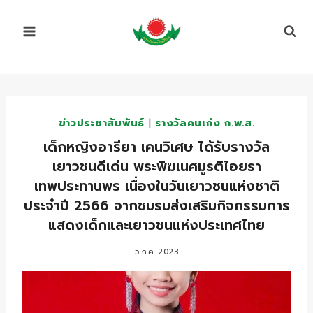
Skip
to
content
ข่าวประชาสัมพันธ์
|
รางวัลคนเก่ง ก.พ.ส.
เด็กหญิงอารียา เคนวิเศษ ได้รับรางวัล
เยาวชนดีเด่น พระพิฆเนศมูรติไอยรา
เทพประทานพร เนื่องในวันเยาวชนแห่งชาติ
ประจำปี 2566 จากชมรมส่งเสริมกิจกรรมการ
แสดงเด็กและเยาวชนแห่งประเทศไทย
5 ก.ค. 2023