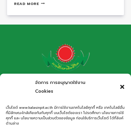
สรุป
READ MORE
ผล
การ
แข่งขัน
ศิลป
หัตถกรรม
นักเรียน
ครั้ง
ที่
71
ปี
โรงเรียนกาฬสินธุ์พิทยาสรรพ์
จัดการ การอนุญาตใช้งาน
การ
สำนักงานเขตพื้นที่การศึกษามัธยมศึกษากาฬสินธุ์
ศึกษา
Cookies
2566
Kalasinpittayasan School
เว็บไซต์ www.kalasinpit.ac.th มีการใช้งานเทคโนโลยีคุกกี้ หรือ เทคโนโลยีอื่น
ที่มีลักษณะใกล้เคียงกันกับคุกกี้ บนเว็บไซต์ของเรา โปรดศึกษา นโยบายการใช้
ที่อยู่
: เลขที่ 66 ถนนอรรถเปศล ตำบลกาฬสินธุ์ อำเภอเมือง
คุกกี้ และ นโยบายความเป็นส่วนตัวของข้อมูล ก่อนใช้บริการเว็บไซต์ ได้ที่ลิงค์
กาฬสินธุ์ จังหวัดกาฬสินธุ์ 46000
ด้านล่าง