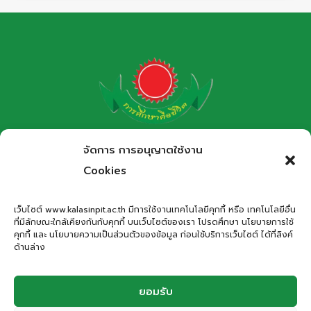
ว่าย
น้ำ
ได้
โรงเรียนกาฬสินธุ์พิทยาสรรพ์
จัดการ การอนุญาตใช้งาน
สำนักงานเขตพื้นที่การศึกษามัธยมศึกษากาฬสินธุ์
Cookies
Kalasinpittayasan School
เว็บไซต์ www.kalasinpit.ac.th มีการใช้งานเทคโนโลยีคุกกี้ หรือ เทคโนโลยีอื่น
ที่มีลักษณะใกล้เคียงกันกับคุกกี้ บนเว็บไซต์ของเรา โปรดศึกษา นโยบายการใช้
ที่อยู่
: เลขที่ 66 ถนนอรรถเปศล ตำบลกาฬสินธุ์ อำเภอเมือง
คุกกี้ และ นโยบายความเป็นส่วนตัวของข้อมูล ก่อนใช้บริการเว็บไซต์ ได้ที่ลิงค์
กาฬสินธุ์ จังหวัดกาฬสินธุ์ 46000
ด้านล่าง
โทรศัพท์
: 043-811278
Email
:
office.kps@kalasinpit.ac.th
ยอมรับ