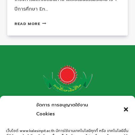
ปีการศึกษา En…
โครงการ
READ MORE
แลก
เปลี่ยน
ภาษา
และ
วัฒนธรรม
ระยะ
ยาว
1
ปี
การ
โรงเรียนกาฬสินธุ์พิทยาสรรพ์
จัดการ การอนุญาตใช้งาน
ศึกษา
สำนักงานเขตพื้นที่การศึกษามัธยมศึกษากาฬสินธุ์
ENGENIUS
Cookies
INTERNATIONAL
Kalasinpittayasan School
STUDENT
เว็บไซต์ www.kalasinpit.ac.th มีการใช้งานเทคโนโลยีคุกกี้ หรือ เทคโนโลยีอื่น