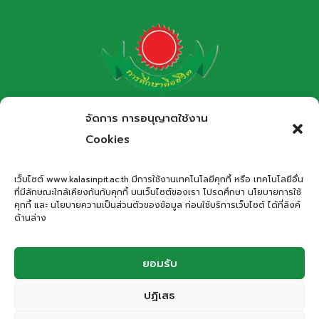
โรงเรียนกาฬสินธุ์พิทยาสรรพ์
จัดการ การอนุญาตใช้งาน
สำนักงานเขตพื้นที่การศึกษามัธยมศึกษากาฬสินธุ์
Cookies
Kalasinpittayasan School
เว็บไซต์ www.kalasinpit.ac.th มีการใช้งานเทคโนโลยีคุกกี้ หรือ เทคโนโลยีอื่น
ที่มีลักษณะใกล้เคียงกันกับคุกกี้ บนเว็บไซต์ของเรา โปรดศึกษา นโยบายการใช้
ที่อยู่
: เลขที่ 66 ถนนอรรถเปศล ตำบลกาฬสินธุ์ อำเภอเมือง
คุกกี้ และ นโยบายความเป็นส่วนตัวของข้อมูล ก่อนใช้บริการเว็บไซต์ ได้ที่ลิงค์
กาฬสินธุ์ จังหวัดกาฬสินธุ์ 46000
ด้านล่าง
โทรศัพท์
: 043-811278
Email
:
office.kps@kalasinpit.ac.th
ยอมรับ
ปฏิเสธ
© 2026 โรงเรียนกาฬสินธุ์พิทยาสรรพ์