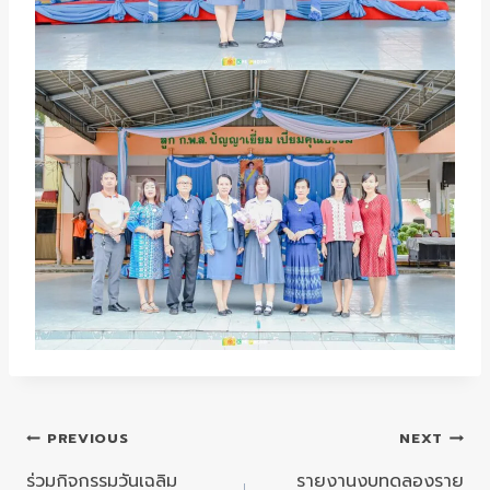
แนะแนว
PREVIOUS
NEXT
เรื่อง
ร่วมกิจกรรมวันเฉลิม
รายงานงบทดลองราย