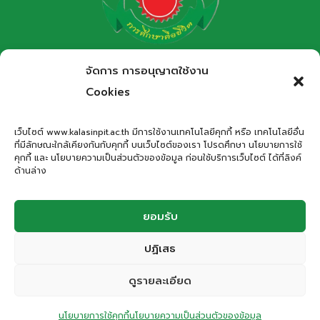
โรงเรียนกาฬสินธุ์พิทยาสรรพ์
จัดการ การอนุญาตใช้งาน
สำนักงานเขตพื้นที่การศึกษามัธยมศึกษากาฬสินธุ์
Cookies
Kalasinpittayasan School
เว็บไซต์ www.kalasinpit.ac.th มีการใช้งานเทคโนโลยีคุกกี้ หรือ เทคโนโลยีอื่น
ที่มีลักษณะใกล้เคียงกันกับคุกกี้ บนเว็บไซต์ของเรา โปรดศึกษา นโยบายการใช้
ที่อยู่
: เลขที่ 66 ถนนอรรถเปศล ตำบลกาฬสินธุ์ อำเภอเมือง
คุกกี้ และ นโยบายความเป็นส่วนตัวของข้อมูล ก่อนใช้บริการเว็บไซต์ ได้ที่ลิงค์
กาฬสินธุ์ จังหวัดกาฬสินธุ์ 46000
ด้านล่าง
โทรศัพท์
: 043-811278
Email
:
office.kps@kalasinpit.ac.th
ยอมรับ
ปฏิเสธ
© 2026 โรงเรียนกาฬสินธุ์พิทยาสรรพ์
ดูรายละเอียด
ติดต่อสอบถาม
Privacy Policy | Cookies Policy | Terms and Conditions | Website
นโยบายการใช้คุกกี้
นโยบายความเป็นส่วนตัวของข้อมูล