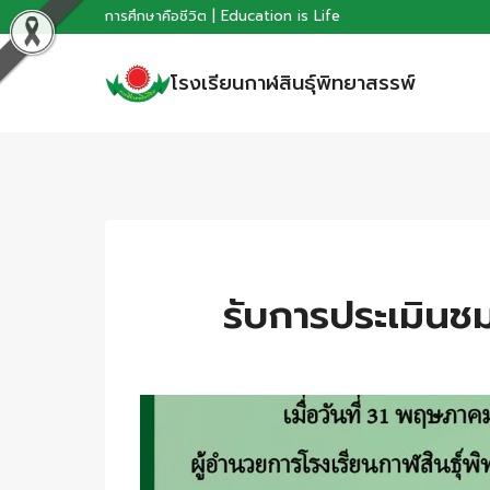
Skip
การศึกษาคือชีวิต | Education is Life
to
โรงเรียนกาฬสินธุ์พิทยาสรรพ์
content
รับการประเมิน