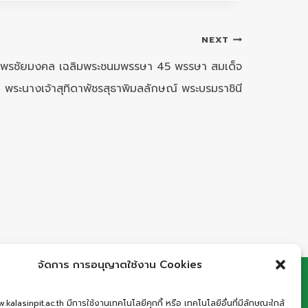
NEXT
พรชัยมงคล เฉลิมพระชนมพรรษา 45 พรรษา สมเด็จ
พระนางเจ้าสุทิดาพัชรสุธาพิมลลักษณ์ พระบรมราชินี
จัดการ การอนุญาตใช้งาน Cookies
: เลขที่ 66 ถนนอรรถเปศล ตำบลกาฬสินธุ์ อำเภอ
.kalasinpit.ac.th มีการใช้งานเทคโนโลยีคุกกี้ หรือ เทคโนโลยีอื่นที่มีลักษณะใกล้