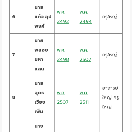
นาย
พ.ศ.
พ.ศ.
6
แก้ว อุป
ครูใหญ่
2492
2494
พงศ์
นาย
พลอย
พ.ศ.
พ.ศ.
7
ครูใหญ่
มหา
2498
2507
แสน
นาย
อาจารย์
อุดร
พ.ศ.
พ.ศ.
8
ใหญ่ ครู
เวียง
2507
2511
ใหญ่
เพิ่ม
นาง