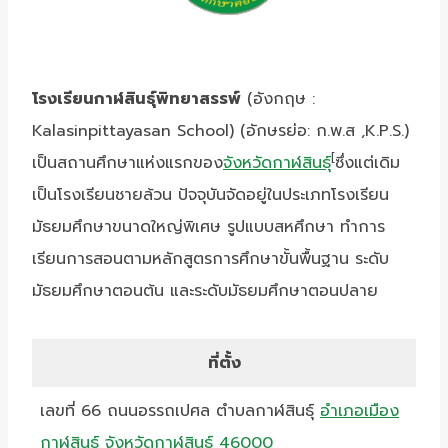
โรงเรียนกาฬสินธุ์พิทยาสรรพ์
(อังกฤษ :
Kalasinpittayasan School) (อักษรย่อ: ก.พ.ส ,K.P.S.)
[
เป็นสถานศึกษาแห่งแรกของ
จังหวัดกาฬสินธุ์
ซึ่งแต่เดิม
เป็นโรงเรียนชายล้วน ปัจจุบันจัดอยู่ในประเภทโรงเรียน
มัธยมศึกษาขนาดใหญ่พิเศษ รูปแบบสหศึกษา ทำการ
เรียนการสอนตามหลักสูตรการศึกษาขั้นพื้นฐาน ระดับ
มัธยมศึกษาตอนต้น และระดับมัธยมศึกษาตอนปลาย
ที่ตั้ง
เลขที่ 66 ถนนอรรถเปศล ตำบลกาฬสินธุ์
อำเภอเมือง
กาฬสินธุ์
จังหวัดกาฬสินธุ์
46000