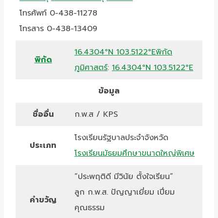
โทรศัพท์ 0-438-11278
โทรสาร 0-438-13409
16.4304°N 103.5122°E
พิกัด
พิกัด
ภูมิศาสตร์
:
16.4304°N 103.5122°E
ข้อมูล
ชื่ออื่น
ก.พ.ส / KPS
โรงเรียนรัฐบาลประจำจังหวัด
ประเภท
โรงเรียนมัธยมศึกษาขนาดใหญ่พิเศษ
“ประพฤติดี มีวินัย ตั้งใจเรียน”
ลูก ก.พ.ส. ปัญญาเยี่ยม เปี่ยม
คำขวัญ
คุณธรรม