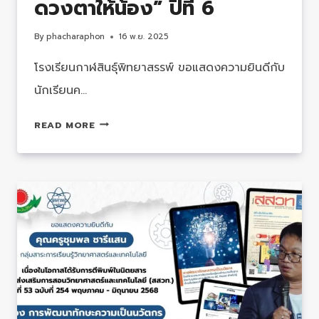
ดวงตาให้น้อง” ปีที่ 6
ศึกษา
ต่อ
By
phacharaphon
16 พ.ย. 2025
ระยะ
โรงเรียนกาฬสินธุ์พิทยาสรรพ์ ขอแสดงความยินดีกับ
สั้น
แบบ
นักเรียนค…
เต็ม
รางวัล
จำนวน
READ MORE
การ
ณ
ประกวด
ประเทศ
รูป
ฝรั่งเศส
ปั้น
นูน
สูง
ใน
โครงการ
“สัตว์
ป่า
คืน