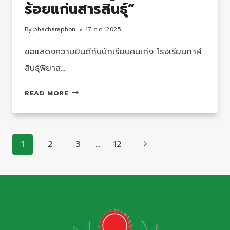
ร้อยแก่นสารสินธุ์”
By
phacharaphon
17 ต.ค. 2025
ขอแสดงความยินดีกับนักเรียนคนเก่ง โรงเรียนกาฬ
สินธุ์พิยาส…
รางวัล
READ MORE
ชมเชย
พร้อม
เงิน
Page
รางวัล
Next
1
2
3
…
12
navigation
10,000
Page
บาท
การ
เเข่ง
ขัน
กิจกรรม