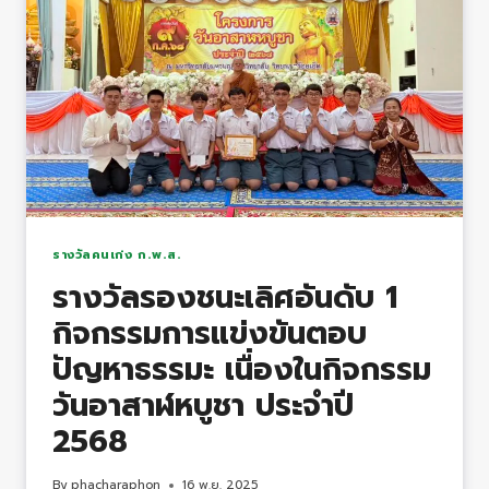
การ
ประกวด
นวัตกรรม
สื่อ
การ
เรียน
การ
สอน
หลักสูตร
รางวัลคนเก่ง ก.พ.ส.
ต้าน
รางวัลรองชนะเลิศอันดับ 1
ทุจริต
กิจกรรมการแข่งขันตอบ
ศึกษา
ปัญหาธรรมะ เนื่องในกิจกรรม
วันอาสาฬหบูชา ประจำปี
2568
By
phacharaphon
16 พ.ย. 2025