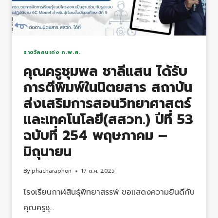
ดวงตา
ให้
น้อง”
ปี
รางวัลคนเก่ง ก.พ.ส.
ที่
คุณครูชุมพล ชาลีแสน ได้รับ
6
การตีพิมพ์ในนิตยสาร สถาบัน
ส่งเสริมการสอนวิทยาศาสตร์
และเทคโนโลยี(สสวท.) ปีที่ 53
ฉบับที่ 254 พฤษภาคม –
มิถุนายน
By
phacharaphon
17 ต.ค. 2025
โรงเรียนกาฬสินธุ์พิทยาสรรพ์ ขอแสดงความยินดีกับ
คุณครูชุ…