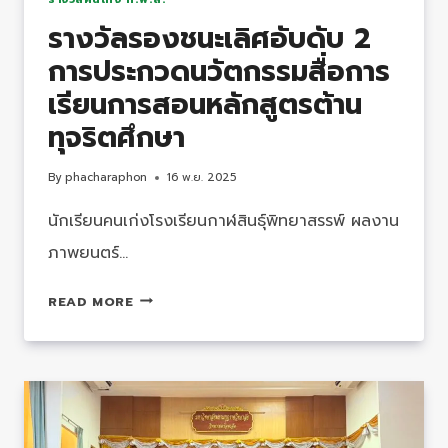
รางวัลรองชนะเลิศอับดับ 2
การประกวดนวัตกรรมสื่อการ
เรียนการสอนหลักสูตรต้าน
ทุจริตศึกษา
By
phacharaphon
16 พ.ย. 2025
นักเรียนคนเก่งโรงเรียนกาฬสินธุ์พิทยาสรรพ์ ผลงาน
ภาพยนตร์…
รางวัล
READ MORE
รอง
ชนะ
เลิศ
อับ
ดับ
2