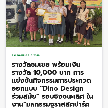
ชาติ
และ
ผู้
ทำคุณ
ประโยชน์
ต่อ
เด็ก
และ
เยาวชน
รางวัลคนเก่ง ก.พ.ส.
จังหวัด
รางวัลชมเชย พร้อมเงิน
กาฬสินธุ์
รางวัล 10,000 บาท การ
ประจำ
ปี
เเข่งขันกิจกรรมการประกวด
2568
ออกแบบ “Dino Design
ร่วมสมัย” รอบชิงชนะเลิศ ใน
งาน“มหกรรมจูราสสิคปาร์ค