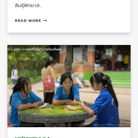
อาชีพ
สินธุ์พิทยาส…
ต้อนรับ
READ MORE
ยัก
เรียน
แลก
เปลี่ยน
โครงการ
AFS
จาก
สมา
พัน
ธรัฐส
วิส
ประเทศ
สวิสเซอร์แลนด์
รางวัลคนเก่ง ก.พ.ส.