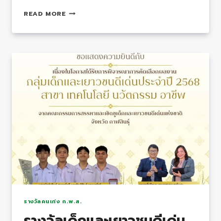
คุณครู
READ MORE
ชุมพล
ชา
ลี
แสน
ได้
รับ
การ
ตี
พิมพ์
ใน
นิตยสาร
สถาบัน
ส่ง
เสริม
การ
รางวัลคนเก่ง ก.พ.ส.
สอน
รางวัลเด็กและเยาวชนดีเด่น
วิทยาศาสตร์