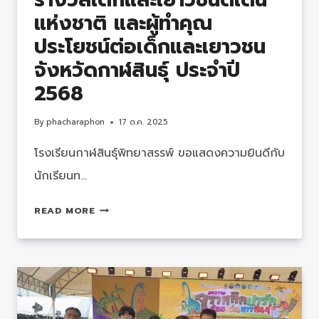
แห่งชาติ และผู้ทำคุณ
และ
เทคโนโลยี(สสวท.)
ประโยชน์ต่อเด็กและเยาวชน
ปี
จังหวัดกาฬสินธุ์ ประจำปี
ที่
2568
53
ฉบับ
By
phacharaphon
17 ต.ค. 2025
ที่
254
โรงเรียนกาฬสินธุ์พิทยาสรรพ์ ขอแสดงความยินดีกับ
พฤษภาคม
นักเรียนท…
–
มิถุนายน
รางวัล
READ MORE
เด็ก
และ
เยาวชน
ดี
เด่น
แห่ง