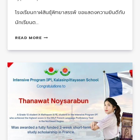
โรงเรียนกาฬสินธุ์พิทยาสรรพ์ ขอแสดงความยินดีกับ
นักเรียนต…
รางวัล
READ MORE
รอง
ชนะ
เลิศ
อันดับ
1
กิจกรรม
การ
แข่งขัน
ตอบ
ปัญหา
ธรรมะ
เนื่อง
ใน