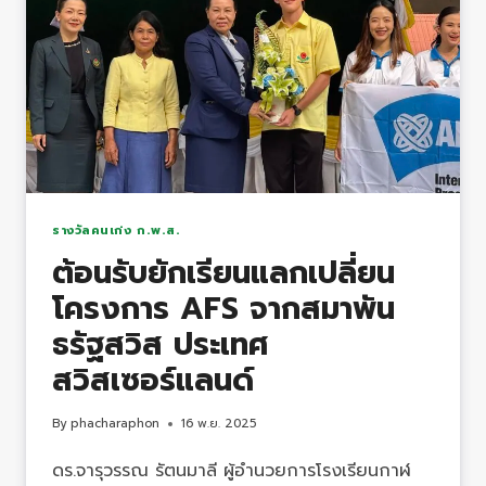
ใน
10
เยาวชน
ตัวแทน
ภาค
ตะวัน
ออก
เฉียง
เหนือ
รางวัลคนเก่ง ก.พ.ส.
กิจกรรม
ต้อนรับยักเรียนแลกเปลี่ยน
การ
โครงการ AFS จากสมาพัน
ขยาย
ผล
ธรัฐสวิส ประเทศ
ภูมิปัญญา
สวิสเซอร์แลนด์
ศิลปิน
สู่
By
phacharaphon
16 พ.ย. 2025
การ
พัฒนา
ดร.จารุวรรณ รัตนมาลี ผู้อำนวยการโรงเรียนกาฬ