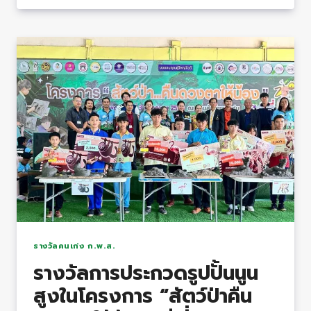
สอบ
วัด
ระดับ
ทาง
ภาษา
ฝรั่งเศส
(DELF
ระดับ
A2)
สูงสุด
ใน
ภาค
ตะวัน
ออก
รางวัลคนเก่ง ก.พ.ส.
เฉียง
รางวัลการประกวดรูปปั้นนูน
เหนือ
สูงในโครงการ “สัตว์ป่าคืน
และ
ทุน