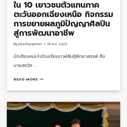
ใน 10 เยาวชนตัวแทนภาค
ตะวันออกเฉียงเหนือ กิจกรรม
การขยายผลภูมิปัญญาศิลปิน
สู่การพัฒนาอาชีพ
By
phacharaphon
16 พ.ย. 2025
นักเรียนคนเก่งโรงเรียนกาฬสินธุ์พิทยาสรรพ์ คือ
นายสรวิศ …
นักเรียน
READ MORE
ได้
รับ
คัด
เลือก
เป้น
1