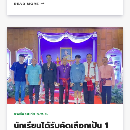
รางวัล
READ MORE
รอง
ชนะ
เลิศ
กิจกรรม
การ
แข่งขัน
ตอบ
ปัญหา
ธรรม
วิชาการ
รางวัลคนเก่ง ก.พ.ส.
นักเรียนได้รับคัดเลือกเป้น 1