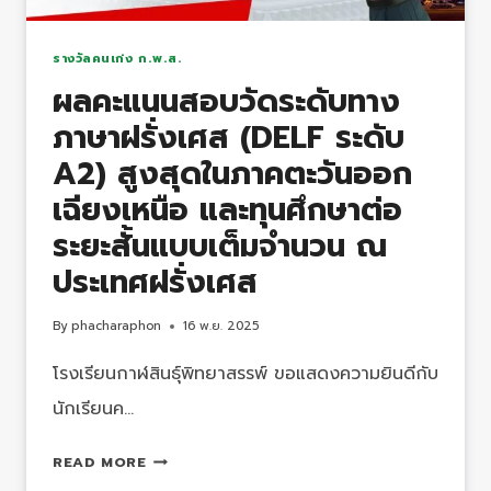
กิจกรรม
วัน
รางวัลคนเก่ง ก.พ.ส.
อาสาฬหบูชา
ผลคะแนนสอบวัดระดับทาง
ประจำ
ภาษาฝรั่งเศส (DELF ระดับ
ปี
2568
A2) สูงสุดในภาคตะวันออก
เฉียงเหนือ และทุนศึกษาต่อ
ระยะสั้นแบบเต็มจำนวน ณ
ประเทศฝรั่งเศส
By
phacharaphon
16 พ.ย. 2025
โรงเรียนกาฬสินธุ์พิทยาสรรพ์ ขอแสดงความยินดีกับ
นักเรียนค…
ผล
READ MORE
คะแนน