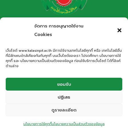
การ
ประกวด
ออกแบบ
“DINO
โรงเรียนกาฬสินธุ์พิทยาสรรพ์
จัดการ การอนุญาตใช้งาน
DESIGN
สำนักงานเขตพื้นที่การศึกษามัธยมศึกษากาฬสินธุ์
Cookies
ร่วม
Kalasinpittayasan School
สมัย”
เว็บไซต์ www.kalasinpit.ac.th มีการใช้งานเทคโนโลยีคุกกี้ หรือ เทคโนโลยีอื่น
รอบ
ที่มีลักษณะใกล้เคียงกันกับคุกกี้ บนเว็บไซต์ของเรา โปรดศึกษา นโยบายการใช้
ที่อยู่
: เลขที่ 66 ถนนอรรถเปศล ตำบลกาฬสินธุ์ อำเภอเมือง
ชิง
คุกกี้ และ นโยบายความเป็นส่วนตัวของข้อมูล ก่อนใช้บริการเว็บไซต์ ได้ที่ลิงค์
กาฬสินธุ์ จังหวัดกาฬสินธุ์ 46000
ชนะ
ด้านล่าง
เลิศ
โทรศัพท์
: 043-811278
ใน
Email
:
office.kps@kalasinpit.ac.th
ยอมรับ
งาน“มหกรรม
จู
ปฏิเสธ
รา
© 2026 โรงเรียนกาฬสินธุ์พิทยาสรรพ์
ส
ดูรายละเอียด
สิค
ติดต่อสอบถาม
Privacy Policy | Cookies Policy | Terms and Conditions | Website
ปาร์ค
นโยบายการใช้คุกกี้
นโยบายความเป็นส่วนตัวของข้อมูล
Accessibility