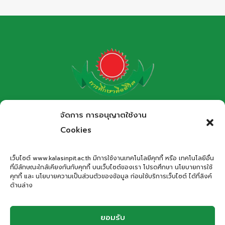
โรงเรียนกาฬสินธุ์พิทยาสรรพ์
จัดการ การอนุญาตใช้งาน
สำนักงานเขตพื้นที่การศึกษามัธยมศึกษากาฬสินธุ์
Cookies
Kalasinpittayasan School
เว็บไซต์ www.kalasinpit.ac.th มีการใช้งานเทคโนโลยีคุกกี้ หรือ เทคโนโลยีอื่น
ที่มีลักษณะใกล้เคียงกันกับคุกกี้ บนเว็บไซต์ของเรา โปรดศึกษา นโยบายการใช้
ที่อยู่
: เลขที่ 66 ถนนอรรถเปศล ตำบลกาฬสินธุ์ อำเภอเมือง
คุกกี้ และ นโยบายความเป็นส่วนตัวของข้อมูล ก่อนใช้บริการเว็บไซต์ ได้ที่ลิงค์
กาฬสินธุ์ จังหวัดกาฬสินธุ์ 46000
ด้านล่าง
โทรศัพท์
: 043-811278
Email
:
office.kps@kalasinpit.ac.th
ยอมรับ