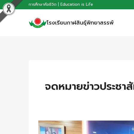
Skip
การศึกษาคือชีวิต | Education is Life
to
โรงเรียนกาฬสินธุ์พิทยาสรรพ์
content
จดหมายข่าวประชาสัม