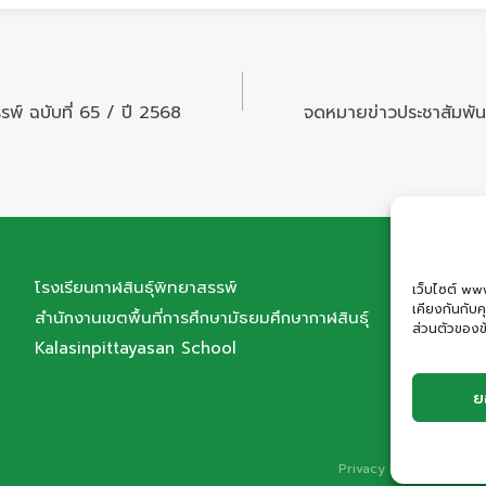
พ์ ฉบับที่ 65 / ปี 2568
จดหมายข่าวประชาสัมพันธ
โรงเรียนกาฬสินธุ์พิทยาสรรพ์
ที่อยู่
เว็บไซต์ www
เคียงกันกับ
สำนักงานเขตพื้นที่การศึกษามัธยมศึกษากาฬสินธุ์
เมือ
ส่วนตัวของข้
Kalasinpittayasan School
โทรศ
Ema
ย
Privacy Policy | Cooki