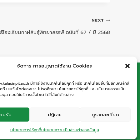
NEXT
์โรงเรียนกาฬสินธุ์พิทยาสรรพ์ ฉบับที่ 67 / ปี 2568
จัดการ การอนุญาตใช้งาน Cookies
: เลขที่ 66 ถนนอรรถเปศล ตำบลกาฬสินธุ์ อำเภอ
.kalasinpit.ac.th มีการใช้งานเทคโนโลยีคุกกี้ หรือ เทคโนโลยีอื่นที่มีลักษณะใกล้
คุกกี้ บนเว็บไซต์ของเรา โปรดศึกษา นโยบายการใช้คุกกี้ และ นโยบายความเป็น
งกาฬสินธุ์ จังหวัดกาฬสินธุ์ 46000
อมูล ก่อนใช้บริการเว็บไซต์ ได้ที่ลิงค์ด้านล่าง
ัพท์
: 043-811278
il
:
office.kps@kalasinpit.ac.th
อมรับ
ปฏิเสธ
ดูรายละเอียด
นโยบายการใช้คุกกี้
นโยบายความเป็นส่วนตัวของข้อมูล
es Policy | Terms and Conditions | Website Accessibility