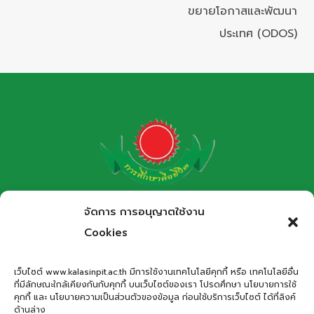
ขยายโอกาสและพัฒนา
ประเทศ (ODOS)
โรงเรียนกาฬสินธุ์พิทยาสรรพ์
จัดการ การอนุญาตใช้งาน
สำนักงานเขตพื้นที่การศึกษามัธยมศึกษากาฬสินธุ์
Cookies
Kalasinpittayasan School
เว็บไซต์ www.kalasinpit.ac.th มีการใช้งานเทคโนโลยีคุกกี้ หรือ เทคโนโลยีอื่น
ที่มีลักษณะใกล้เคียงกันกับคุกกี้ บนเว็บไซต์ของเรา โปรดศึกษา นโยบายการใช้
ที่อยู่
: เลขที่ 66 ถนนอรรถเปศล ตำบลกาฬสินธุ์ อำเภอเมือง
คุกกี้ และ นโยบายความเป็นส่วนตัวของข้อมูล ก่อนใช้บริการเว็บไซต์ ได้ที่ลิงค์
กาฬสินธุ์ จังหวัดกาฬสินธุ์ 46000
ด้านล่าง