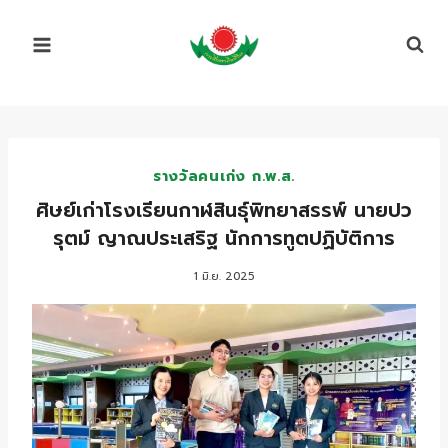
Skip
to
content
รางวัลคนเก่ง ก.พ.ส.
ศิษย์เก่าโรงเรียนกาฬสินธุ์พิทยาสรรพ์ นายปว
รุตม์ ญาณประเสริฐ นักการทูตปฏิบัติการ
1 มิ.ย. 2025