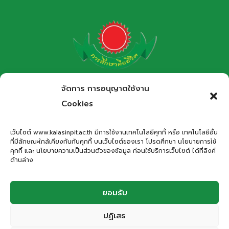
โรงเรียนกาฬสินธุ์พิทยาสรรพ์
จัดการ การอนุญาตใช้งาน
สำนักงานเขตพื้นที่การศึกษามัธยมศึกษากาฬสินธุ์
Cookies
Kalasinpittayasan School
เว็บไซต์ www.kalasinpit.ac.th มีการใช้งานเทคโนโลยีคุกกี้ หรือ เทคโนโลยีอื่น
ที่มีลักษณะใกล้เคียงกันกับคุกกี้ บนเว็บไซต์ของเรา โปรดศึกษา นโยบายการใช้
ที่อยู่
: เลขที่ 66 ถนนอรรถเปศล ตำบลกาฬสินธุ์ อำเภอเมือง
คุกกี้ และ นโยบายความเป็นส่วนตัวของข้อมูล ก่อนใช้บริการเว็บไซต์ ได้ที่ลิงค์
กาฬสินธุ์ จังหวัดกาฬสินธุ์ 46000
ด้านล่าง
โทรศัพท์
: 043-811278
Email
:
office.kps@kalasinpit.ac.th
ยอมรับ
ปฏิเสธ