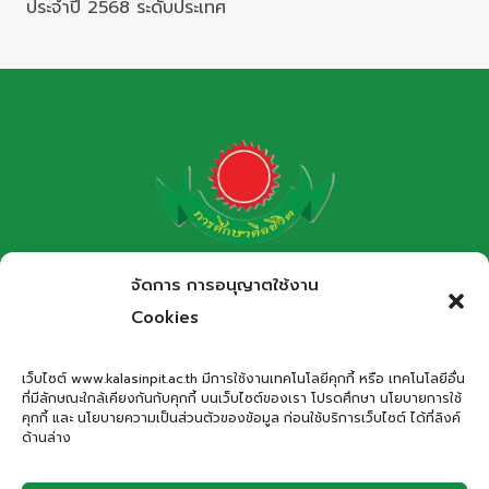
ประจำปี 2568 ระดับประเทศ
โรงเรียนกาฬสินธุ์พิทยาสรรพ์
จัดการ การอนุญาตใช้งาน
สำนักงานเขตพื้นที่การศึกษามัธยมศึกษากาฬสินธุ์
Cookies
Kalasinpittayasan School
เว็บไซต์ www.kalasinpit.ac.th มีการใช้งานเทคโนโลยีคุกกี้ หรือ เทคโนโลยีอื่น
ที่มีลักษณะใกล้เคียงกันกับคุกกี้ บนเว็บไซต์ของเรา โปรดศึกษา นโยบายการใช้
ที่อยู่
: เลขที่ 66 ถนนอรรถเปศล ตำบลกาฬสินธุ์ อำเภอเมือง
คุกกี้ และ นโยบายความเป็นส่วนตัวของข้อมูล ก่อนใช้บริการเว็บไซต์ ได้ที่ลิงค์
กาฬสินธุ์ จังหวัดกาฬสินธุ์ 46000
ด้านล่าง
โทรศัพท์
: 043-811278