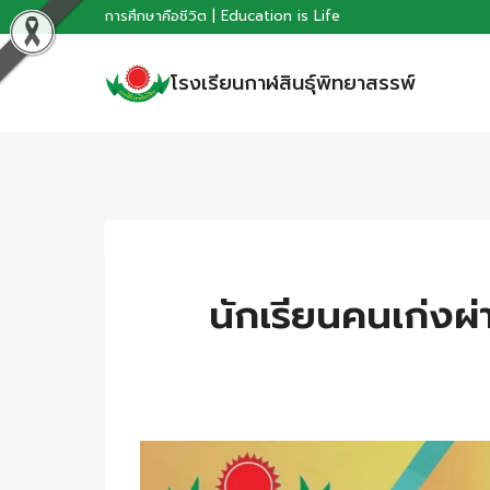
Skip
การศึกษาคือชีวิต | Education is Life
to
โรงเรียนกาฬสินธุ์พิทยาสรรพ์
content
นักเรียนคนเก่งผ