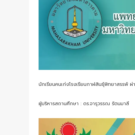
นักเรียนคนเก่งโรงเรียนกาฬสินธุ์พิทยาสรรพ์
ผู้บริหารสถานศึกษา : ดร.จารุวรรณ รัตนมาลี