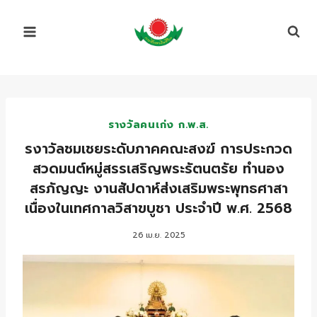
Skip
to
content
รางวัลคนเก่ง ก.พ.ส.
รงาวัลชมเชยระดับภาคคณะสงฆ์ การประกวด
สวดมนต์หมู่สรรเสริญพระรัตนตรัย ทำนอง
สรภัญญะ งานสัปดาห์ส่งเสริมพระพุทธศาสา
เนื่องในเทศกาลวิสาขบูชา ประจำปี พ.ศ. 2568
26 เม.ย. 2025