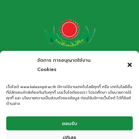
โรงเรียนกาฬสินธุ์พิทยาสรรพ์
จัดการ การอนุญาตใช้งาน
สำนักงานเขตพื้นที่การศึกษามัธยมศึกษากาฬสินธุ์
Cookies
Kalasinpittayasan School
เว็บไซต์ www.kalasinpit.ac.th มีการใช้งานเทคโนโลยีคุกกี้ หรือ เทคโนโลยีอื่น
ที่มีลักษณะใกล้เคียงกันกับคุกกี้ บนเว็บไซต์ของเรา โปรดศึกษา นโยบายการใช้
ที่อยู่
: เลขที่ 66 ถนนอรรถเปศล ตำบลกาฬสินธุ์ อำเภอเมือง
คุกกี้ และ นโยบายความเป็นส่วนตัวของข้อมูล ก่อนใช้บริการเว็บไซต์ ได้ที่ลิงค์
กาฬสินธุ์ จังหวัดกาฬสินธุ์ 46000
ด้านล่าง
โทรศัพท์
: 043-811278
Email
:
office.kps@kalasinpit.ac.th
ยอมรับ
ปฏิเสธ