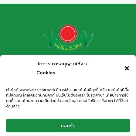
โรงเรียนกาฬสินธุ์พิทยาสรรพ์
จัดการ การอนุญาตใช้งาน
สำนักงานเขตพื้นที่การศึกษามัธยมศึกษากาฬสินธุ์
Cookies
Kalasinpittayasan School
เว็บไซต์ www.kalasinpit.ac.th มีการใช้งานเทคโนโลยีคุกกี้ หรือ เทคโนโลยีอื่น
ที่มีลักษณะใกล้เคียงกันกับคุกกี้ บนเว็บไซต์ของเรา โปรดศึกษา นโยบายการใช้
ที่อยู่
: เลขที่ 66 ถนนอรรถเปศล ตำบลกาฬสินธุ์ อำเภอเมือง
คุกกี้ และ นโยบายความเป็นส่วนตัวของข้อมูล ก่อนใช้บริการเว็บไซต์ ได้ที่ลิงค์
กาฬสินธุ์ จังหวัดกาฬสินธุ์ 46000
ด้านล่าง
โทรศัพท์
: 043-811278
Email
:
office.kps@kalasinpit.ac.th
ยอมรับ