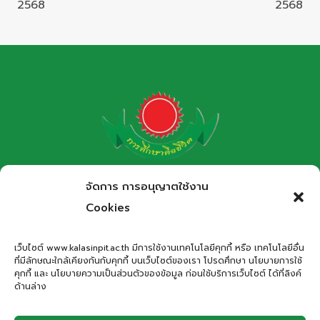
2568
2568
โรงเรียนกาฬสินธุ์พิทยาสรรพ์
จัดการ การอนุญาตใช้งาน
สำนักงานเขตพื้นที่การศึกษามัธยมศึกษากาฬสินธุ์
Cookies
Kalasinpittayasan School
เว็บไซต์ www.kalasinpit.ac.th มีการใช้งานเทคโนโลยีคุกกี้ หรือ เทคโนโลยีอื่น
ที่มีลักษณะใกล้เคียงกันกับคุกกี้ บนเว็บไซต์ของเรา โปรดศึกษา นโยบายการใช้
ที่อยู่
: เลขที่ 66 ถนนอรรถเปศล ตำบลกาฬสินธุ์ อำเภอเมือง
คุกกี้ และ นโยบายความเป็นส่วนตัวของข้อมูล ก่อนใช้บริการเว็บไซต์ ได้ที่ลิงค์
กาฬสินธุ์ จังหวัดกาฬสินธุ์ 46000
ด้านล่าง
โทรศัพท์
: 043-811278