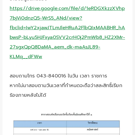
https://drive.google.com/file/d/1eRDGXkzzXVhp
7bjVi0dnzQ5-WrS5_ANd/view?
fbclid=IwY2xjawJTLmJleHRuA2FlbQIxMAABHR_hA
bwsP-bLyu5HJFxya0SVV2crHOj2PmWb8_HZ2XMr-
27sgxQpQ8DaMA_aem_dk-maAsJL89-
KLMq__dFWw
สอบถามโทร 043-840016 ในวัน เวลา ราชการ
หากไม่มาสอบตามวันเวลาที่กำหนดจะถือว่าสละสิทธิ์เรียก
ร้องภายหลังไม่ได้