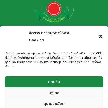
โรงเรียนกาฬสินธุ์พิทยาสรรพ์
จัดการ การอนุญาตใช้งาน
สำนักงานเขตพื้นที่การศึกษามัธยมศึกษากาฬสินธุ์
Cookies
Kalasinpittayasan School
เว็บไซต์ www.kalasinpit.ac.th มีการใช้งานเทคโนโลยีคุกกี้ หรือ เทคโนโลยีอื่น
ที่มีลักษณะใกล้เคียงกันกับคุกกี้ บนเว็บไซต์ของเรา โปรดศึกษา นโยบายการใช้
ที่อยู่
: เลขที่ 66 ถนนอรรถเปศล ตำบลกาฬสินธุ์ อำเภอเมือง
คุกกี้ และ นโยบายความเป็นส่วนตัวของข้อมูล ก่อนใช้บริการเว็บไซต์ ได้ที่ลิงค์
กาฬสินธุ์ จังหวัดกาฬสินธุ์ 46000
ด้านล่าง
โทรศัพท์
: 043-811278
Email
:
office.kps@kalasinpit.ac.th
ยอมรับ
ปฏิเสธ
© 2026 โรงเรียนกาฬสินธุ์พิทยาสรรพ์
ดูรายละเอียด