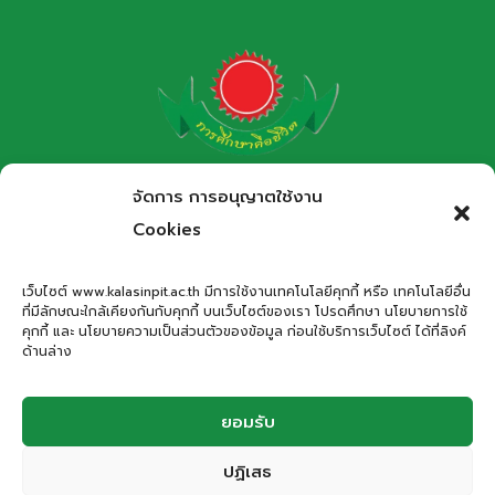
โรงเรียนกาฬสินธุ์พิทยาสรรพ์
จัดการ การอนุญาตใช้งาน
สำนักงานเขตพื้นที่การศึกษามัธยมศึกษากาฬสินธุ์
Cookies
Kalasinpittayasan School
เว็บไซต์ www.kalasinpit.ac.th มีการใช้งานเทคโนโลยีคุกกี้ หรือ เทคโนโลยีอื่น
ที่มีลักษณะใกล้เคียงกันกับคุกกี้ บนเว็บไซต์ของเรา โปรดศึกษา นโยบายการใช้
ที่อยู่
: เลขที่ 66 ถนนอรรถเปศล ตำบลกาฬสินธุ์ อำเภอเมือง
คุกกี้ และ นโยบายความเป็นส่วนตัวของข้อมูล ก่อนใช้บริการเว็บไซต์ ได้ที่ลิงค์
กาฬสินธุ์ จังหวัดกาฬสินธุ์ 46000
ด้านล่าง
โทรศัพท์
: 043-811278
Email
:
office.kps@kalasinpit.ac.th
ยอมรับ
ปฏิเสธ