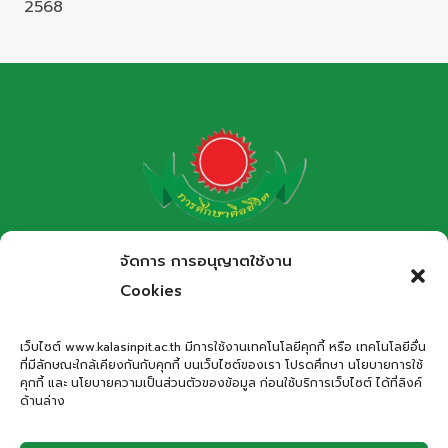
2568
โรงเรียนกาฬสินธุ์พิทยาสรรพ์
จัดการ การอนุญาตใช้งาน
สำนักงานเขตพื้นที่การศึกษามัธยมศึกษากาฬสินธุ์
Cookies
Kalasinpittayasan School
เว็บไซต์ www.kalasinpit.ac.th มีการใช้งานเทคโนโลยีคุกกี้ หรือ เทคโนโลยีอื่น
ที่มีลักษณะใกล้เคียงกันกับคุกกี้ บนเว็บไซต์ของเรา โปรดศึกษา นโยบายการใช้
ที่อยู่
: เลขที่ 66 ถนนอรรถเปศล ตำบลกาฬสินธุ์ อำเภอเมือง
คุกกี้ และ นโยบายความเป็นส่วนตัวของข้อมูล ก่อนใช้บริการเว็บไซต์ ได้ที่ลิงค์
กาฬสินธุ์ จังหวัดกาฬสินธุ์ 46000
ด้านล่าง
โทรศัพท์
: 043-811278