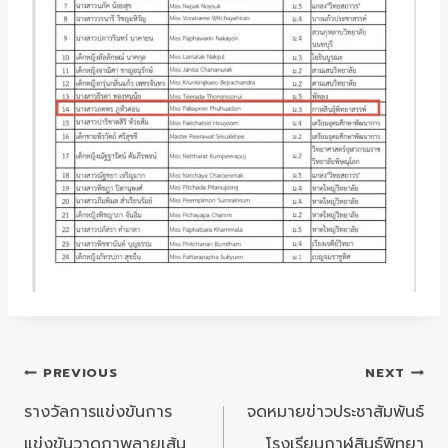
แนะแนว
PREVIOUS
NEXT
เรื่อง
รางวัลการแข่งขันการ
จดหมายข่าวประชาสัมพันธ์
แข่งขันวาดภาพลายเส้น
โรงเรียนกาฬสินธุ์พิทยา