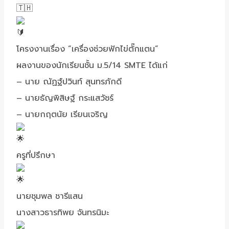
โครงงานเรื่อง​ “เครื่องช่วยฟักไข่ตั๊กแตน” ​
ผลงานของนักเรียน​ชั้น​ ม.5/14 SMTE ได้แก่
– นาย ณัฏฐ์ปวินท์ สุนทรภักดี
– นายธัญพิสิษฐ์ กระแสวัชร์
– นายกฤตนัย เรียนเจริญ
ครูที่ปรึกษา​
นายชุมพล​ ชารีแสน
นางสาวธารทิพย​ จันทรนิมะ