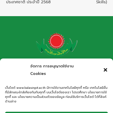
ประเทศชาติ ประจำปี 2568
Skills)
โรงเรียนกาฬสินธุ์พิทยาสรรพ์
จัดการ การอนุญาตใช้งาน
สำนักงานเขตพื้นที่การศึกษามัธยมศึกษากาฬสินธุ์
Cookies
Kalasinpittayasan School
เว็บไซต์ www.kalasinpit.ac.th มีการใช้งานเทคโนโลยีคุกกี้ หรือ เทคโนโลยีอื่น
ที่มีลักษณะใกล้เคียงกันกับคุกกี้ บนเว็บไซต์ของเรา โปรดศึกษา นโยบายการใช้
ที่อยู่
: เลขที่ 66 ถนนอรรถเปศล ตำบลกาฬสินธุ์ อำเภอเมือง
คุกกี้ และ นโยบายความเป็นส่วนตัวของข้อมูล ก่อนใช้บริการเว็บไซต์ ได้ที่ลิงค์
กาฬสินธุ์ จังหวัดกาฬสินธุ์ 46000
ด้านล่าง
โทรศัพท์
: 043-811278