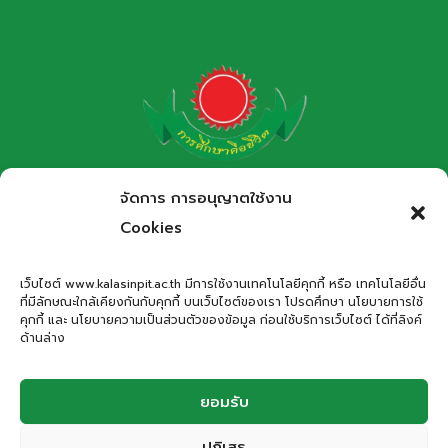
โรงเรียนกาฬสินธุ์พิทยาสรรพ์
จัดการ การอนุญาตใช้งาน
สำนักงานเขตพื้นที่การศึกษามัธยมศึกษากาฬสินธุ์
Cookies
Kalasinpittayasan School
เว็บไซต์ www.kalasinpit.ac.th มีการใช้งานเทคโนโลยีคุกกี้ หรือ เทคโนโลยีอื่น
ที่มีลักษณะใกล้เคียงกันกับคุกกี้ บนเว็บไซต์ของเรา โปรดศึกษา นโยบายการใช้
ที่อยู่
: เลขที่ 66 ถนนอรรถเปศล ตำบลกาฬสินธุ์ อำเภอเมือง
คุกกี้ และ นโยบายความเป็นส่วนตัวของข้อมูล ก่อนใช้บริการเว็บไซต์ ได้ที่ลิงค์
กาฬสินธุ์ จังหวัดกาฬสินธุ์ 46000
ด้านล่าง
โทรศัพท์
: 043-811278
Email
:
office.kps@kalasinpit.ac.th
ยอมรับ
ปฏิเสธ