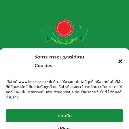
โรงเรียนกาฬสินธุ์พิทยาสรรพ์
จัดการ การอนุญาตใช้งาน
สำนักงานเขตพื้นที่การศึกษามัธยมศึกษากาฬสินธุ์
Cookies
Kalasinpittayasan School
เว็บไซต์ www.kalasinpit.ac.th มีการใช้งานเทคโนโลยีคุกกี้ หรือ เทคโนโลยีอื่น
ที่มีลักษณะใกล้เคียงกันกับคุกกี้ บนเว็บไซต์ของเรา โปรดศึกษา นโยบายการใช้
ที่อยู่
: เลขที่ 66 ถนนอรรถเปศล ตำบลกาฬสินธุ์ อำเภอเมือง
คุกกี้ และ นโยบายความเป็นส่วนตัวของข้อมูล ก่อนใช้บริการเว็บไซต์ ได้ที่ลิงค์
กาฬสินธุ์ จังหวัดกาฬสินธุ์ 46000
ด้านล่าง
โทรศัพท์
: 043-811278
Email
:
office.kps@kalasinpit.ac.th
ยอมรับ
ปฏิเสธ