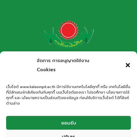
โรงเรียนกาฬสินธุ์พิทยาสรรพ์
จัดการ การอนุญาตใช้งาน
สำนักงานเขตพื้นที่การศึกษามัธยมศึกษากาฬสินธุ์
Cookies
Kalasinpittayasan School
เว็บไซต์ www.kalasinpit.ac.th มีการใช้งานเทคโนโลยีคุกกี้ หรือ เทคโนโลยีอื่น
ที่มีลักษณะใกล้เคียงกันกับคุกกี้ บนเว็บไซต์ของเรา โปรดศึกษา นโยบายการใช้
ที่อยู่
: เลขที่ 66 ถนนอรรถเปศล ตำบลกาฬสินธุ์ อำเภอเมือง
คุกกี้ และ นโยบายความเป็นส่วนตัวของข้อมูล ก่อนใช้บริการเว็บไซต์ ได้ที่ลิงค์
กาฬสินธุ์ จังหวัดกาฬสินธุ์ 46000
ด้านล่าง
โทรศัพท์
: 043-811278
Email
:
office.kps@kalasinpit.ac.th
ยอมรับ
ปฏิเสธ