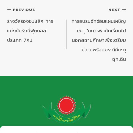
แนะแนว
PREVIOUS
NEXT
เรื่อง
รางวัลรองชนะเลิศ การ
การอบรมซักซ้อมแผนเผชิญ
แข่งขันรักบี้ฟุตบอล
เหตุ ในการพานักเรียนไป
ประเภท 7คน
นอกสถานศึกษาเพื่อเตรียม
ความพร้อมกรณีมีเหตุ
ฉุกเฉิน