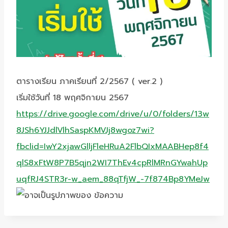
ตารางเรียน ภาคเรียนที่ 2/2567 ( ver.2 )
เริ่มใช้วันที่ 18 พฤศจิกายน 2567
https://drive.google.com/drive/u/0/folders/13w
8JSh6YJJdlVlhSaspKMVJj8wgoz7wi?
fbclid=IwY2xjawGlljFleHRuA2FlbQIxMAABHep8f4
qlS8xFtW8P7B5qjn2WI7ThEv4cpRlMRnGYwahUp
uqfRJ4STR3r-w_aem_88qTfjW_-7f874Bp8YMeJw