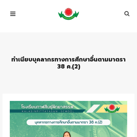
Skip
to
content
ทำเนียบบุคลากรทางการศึกษาอื่นตามมาตรา
38 ค.(2)